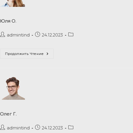
Юля О.
admintind
24.12.2023
Продолжить Чтение
Олег Г.
admintind
24.12.2023